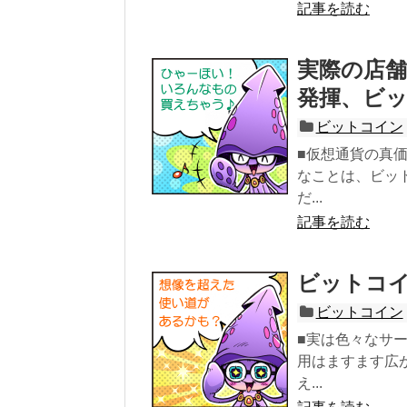
記事を読む
実際の店
発揮、ビ
ビットコイン
■仮想通貨の真
なことは、ビッ
だ...
記事を読む
ビットコ
ビットコイン
■実は色々なサ
用はますます広
え...