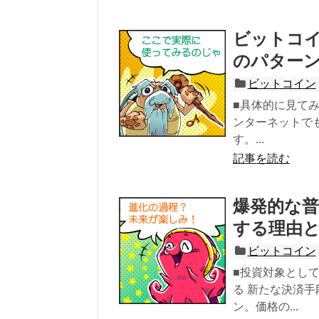
ビットコ
のパターン
ビットコイン
■具体的に見て
ンターネットで
す。...
記事を読む
爆発的な
する理由
ビットコイン
■投資対象とし
る 新たな決済
ン。価格の...